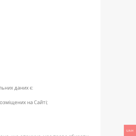
ьних даних є:
розміщених на Сайті;
UAH