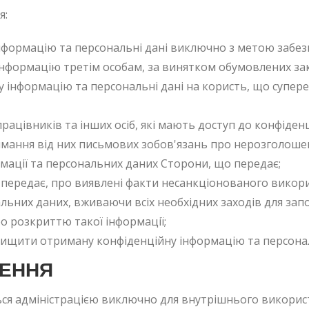
я:
формацію та персональні дані виключно з метою забезп
нформацію третім особам, за винятком обумовлених за
інформацію та персональні дані на користь, що супереча
ацівників та інших осіб, які мають доступ до конфіден
мання від них письмових зобов'язань про нерозголошен
рмації та персональних даних Сторони, що передає;
передає, про виявлені факти несанкціонованого викор
альних даних, вживаючи всіх необхідних заходів для за
 розкриттю такої інформації;
нищити отриману конфіденційну інформацію та персонал
ЖЕННЯ
ся адміністрацією виключно для внутрішнього використ