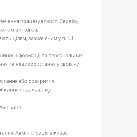
ечення працездатності Сервісу;
коном випадків;
ть цілям, зазначеним у п. 1.1
ційної інформації та персональних
ня та невикористання у своїх чи
истання або розкриття
побігання подальшому
ьні дані.
ання. Адміністрація вживає