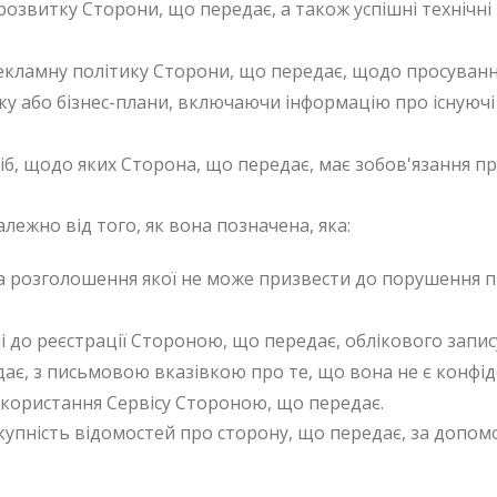
розвитку Сторони, що передає, а також успішні технічн
кламну політику Сторони, що передає, щодо просування с
ку або бізнес-плани, включаючи інформацію про існуючі
сіб, щодо яких Сторона, що передає, має зобов'язання 
лежно від того, як вона позначена, яка:
а розголошення якої не може призвести до порушення пр
до реєстрації Стороною, що передає, облікового запису
є, з письмовою вказівкою про те, що вона не є конфі
икористання Сервісу Стороною, що передає.
купність відомостей про сторону, що передає, за допом