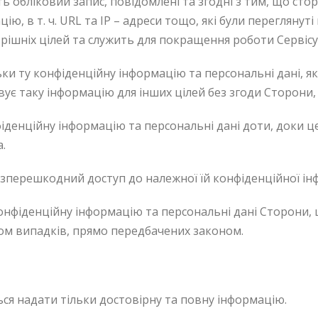
ють обліковий запис, повідомлені та згодні з тим, що ст
ю, в т. ч. URL та IP – адреси тощо, які були переглянуті
ішніх цілей та служить для покращення роботи Сервісу
 ту конфіденційну інформацію та персональні дані, які
вує таку інформацію для інших цілей без згоди Сторони,
денційну інформацію та персональні дані доти, доки ц
.
езперешкодний доступ до належної їй конфіденційної ін
фіденційну інформацію та персональні дані Сторони, щ
тком випадків, прямо передбачених законом.
ся надати тільки достовірну та повну інформацію.