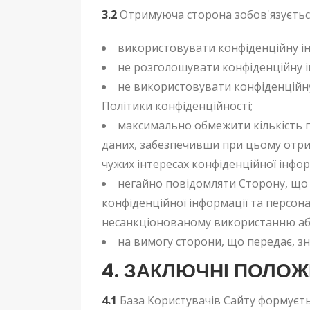
3.2
Отримуюча сторона зобов'язуєтьс
використовувати конфіденційну ін
не розголошувати конфіденційну і
не використовувати конфіденційну 
Політики конфіденційності;
максимально обмежити кількість пр
даних, забезпечивши при цьому отри
чужих інтересах конфіденційної інфо
негайно повідомляти Сторону, що 
конфіденційної інформації та персон
несанкціонованому використанню або
на вимогу сторони, що передає, з
4. ЗАКЛЮЧНІ ПОЛО
4.1
База Користувачів Сайту формуєть