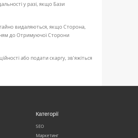
дальності у разі, якщо Бази
егайно видаляються, якщо Сторона,
анням до Отримуючої Сторони
йності або подати скаргу, зв'яжіться
Категорії
SEO
Маркетинг