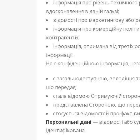
інформація про рівень технічного 
вдосконалення в даній галузі;
відомості про маркетингову або ре
інформація про комерційну політи
контрагенти;
інформація, отримана від третіх о
інформації.
Не є конфіденційною інформація, неза
є загальнодоступною, володіння т
що передає;
стала відомою Отримуючій стороні 
представлена Стороною, що переда
стосується відомостей про факт в
Персональні дані
— відомості або су
ідентифікована.