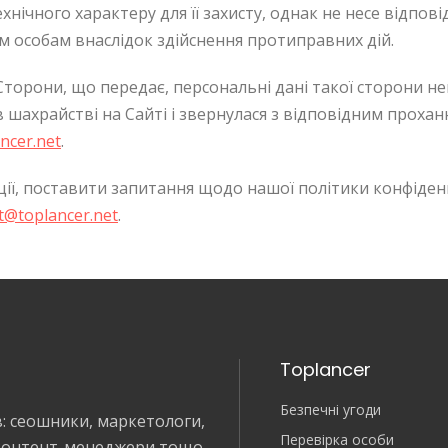
нічного характеру для її захисту, однак не несе відпові
м особам внаслідок здійснення протиправних дій.
Cторони, що передає, персональні дані такої сторони н
в шахрайстві на Сайті і звернулася з відповідним прох
ncer.net
.
ї, поставити запитання щодо нашої політики конфіденці
t@toplancer.net
.
Toplancer
Безпечні угоди
в: сеошники, маркетологи,
Перевірка особи
 контент-менеджери тощо.