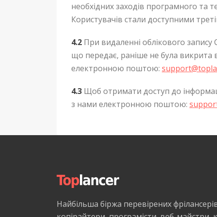
необхідних заходів програмного та тех
Користувачів стали доступними треті
4.2
При видаленні облікового запису 
що передає, раніше не була викрита 
електронною поштою:
support@topla
4.3
Щоб отримати доступ до інформаці
з нами електронною поштою:
suppor
Найбільша біржа перевірених фрілансері
копірайтери, програмісти, веб-майстри,