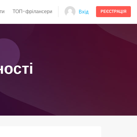
ти
ТОП-фрілансери
Вхід
РЕЄСТРАЦІЯ
ності