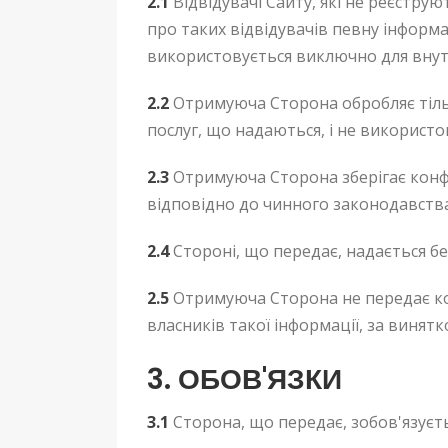
2.1
Відвідувачі Сайту, які не реєстру
про таких відвідувачів певну інформаці
використовується виключно для внутр
2.2
Отримуюча Сторона обробляє тільки
послуг, що надаються, і не використо
2.3
Отримуюча Сторона зберігає конфі
відповідно до чинного законодавства
2.4
Стороні, що передає, надається б
2.5
Отримуюча Сторона не передає кон
власників такої інформації, за виня
3. ОБОВ'ЯЗКИ
3.1
Сторона, що передає, зобов'язуєть