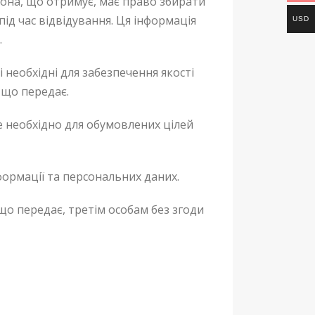
орона, що отримує, має право збирати
 під час відвідування. Ця інформація
USD
.
 необхідні для забезпечення якості
 що передає.
е необхідно для обумовлених цілей
формації та персональних даних.
о передає, третім особам без згоди