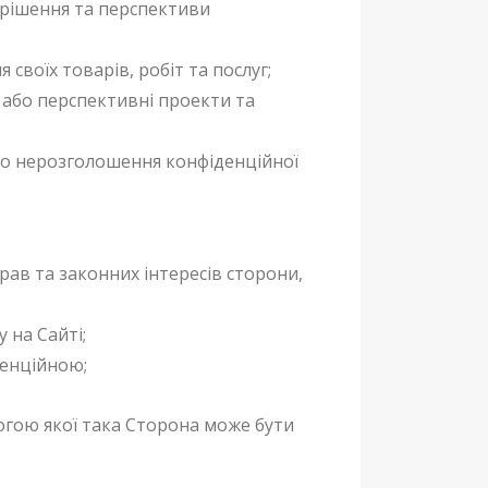
і рішення та перспективи
воїх товарів, робіт та послуг;
 або перспективні проекти та
про нерозголошення конфіденційної
ав та законних інтересів сторони,
 на Сайті;
денційною;
огою якої така Сторона може бути