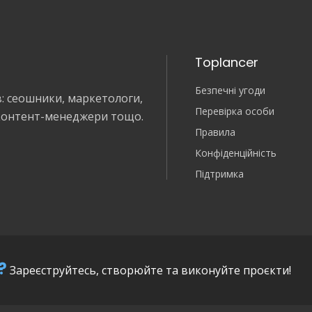
Toplancer
Безпечні угоди
в: сеошники, маркетологи,
Перевірка особи
 контент-менеджери тощо.
Правила
Конфіденційність
Підтримка
?
Зареєструйтесь, створюйте та виконуйте проєкти!