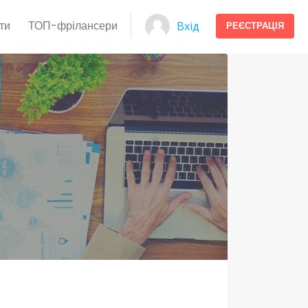
ти
ТОП-фрілансери
Вхід
РЕЄСТРАЦІЯ