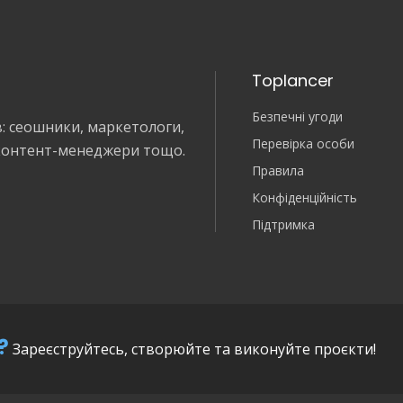
Toplancer
Безпечні угоди
в: сеошники, маркетологи,
Перевірка особи
 контент-менеджери тощо.
Правила
Конфіденційність
Підтримка
?
Зареєструйтесь, створюйте та виконуйте проєкти!