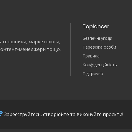
Toplancer
Безпечні угоди
в: сеошники, маркетологи,
Перевірка особи
 контент-менеджери тощо.
Правила
Конфіденційність
Підтримка
?
Зареєструйтесь, створюйте та виконуйте проєкти!