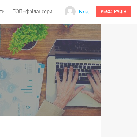
ти
ТОП-фрілансери
Вхід
РЕЄСТРАЦІЯ