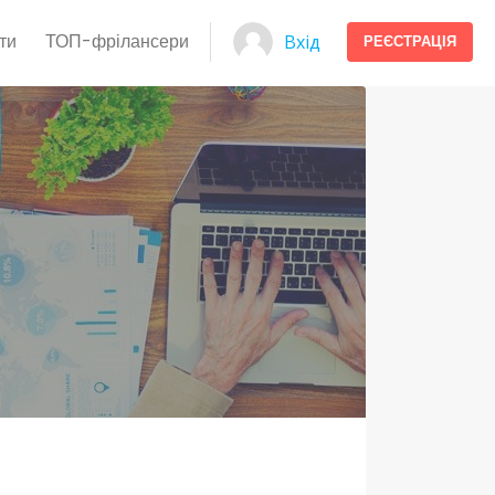
ти
ТОП-фрілансери
Вхід
РЕЄСТРАЦІЯ