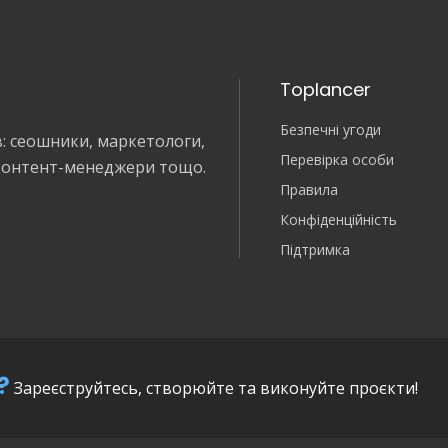
Toplancer
Безпечні угоди
в: сеошники, маркетологи,
Перевірка особи
 контент-менеджери тощо.
Правила
Конфіденційність
Підтримка
?
Зареєструйтесь, створюйте та виконуйте проєкти!