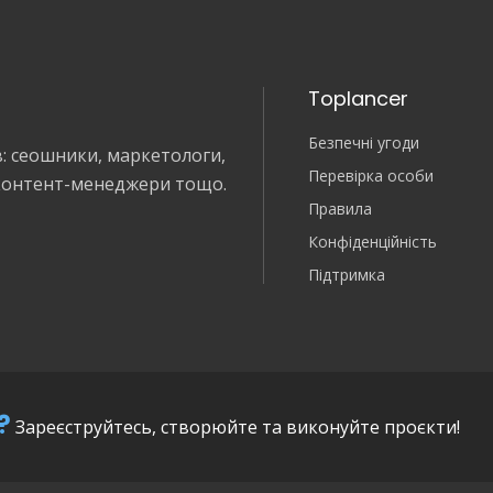
Toplancer
Безпечні угоди
в: сеошники, маркетологи,
Перевірка особи
 контент-менеджери тощо.
Правила
Конфіденційність
Підтримка
?
Зареєструйтесь, створюйте та виконуйте проєкти!