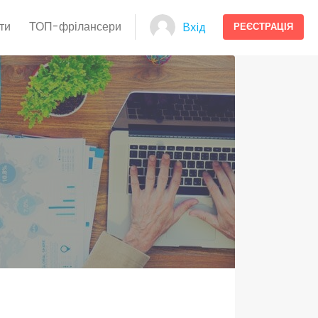
ти
ТОП-фрілансери
Вхід
РЕЄСТРАЦІЯ