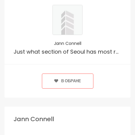
Jann Connell
Just what section of Seoul has most readily useful nightlife?
В ОБРАНЕ
Jann Connell