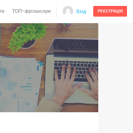
ти
ТОП-фрілансери
Вхід
РЕЄСТРАЦІЯ