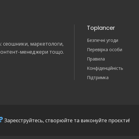
Toplancer
Безпечні угоди
в: сеошники, маркетологи,
Перевірка особи
 контент-менеджери тощо.
Правила
Конфіденційність
Підтримка
?
Зареєструйтесь, створюйте та виконуйте проєкти!