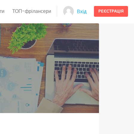
ти
ТОП-фрілансери
Вхід
РЕЄСТРАЦІЯ