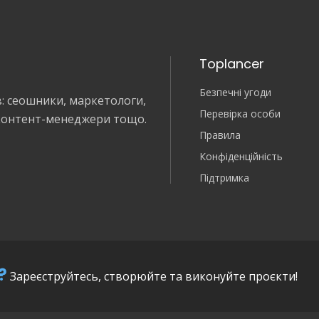
Toplancer
Безпечні угоди
в: сеошники, маркетологи,
Перевірка особи
 контент-менеджери тощо.
Правила
Конфіденційність
Підтримка
?
Зареєструйтесь, створюйте та виконуйте проєкти!