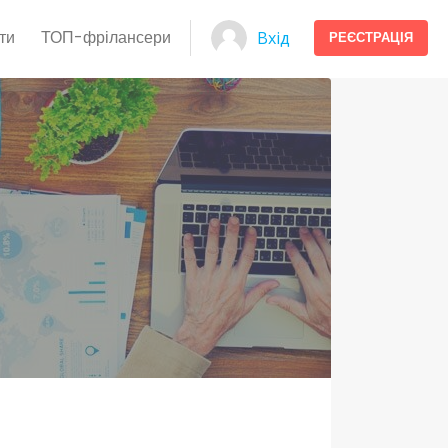
ти
ТОП-фрілансери
Вхід
РЕЄСТРАЦІЯ