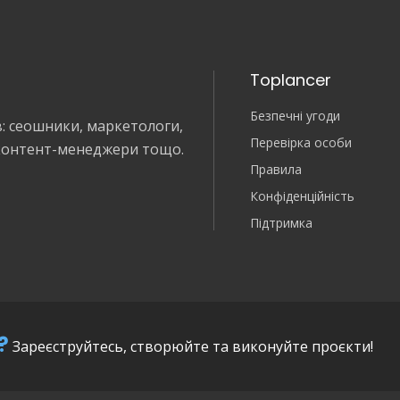
Toplancer
Безпечні угоди
в: сеошники, маркетологи,
Перевірка особи
 контент-менеджери тощо.
Правила
Конфіденційність
Підтримка
?
Зареєструйтесь, створюйте та виконуйте проєкти!