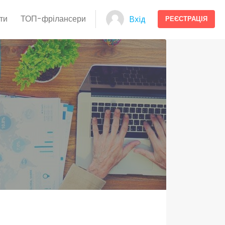
ти
ТОП-фрілансери
Вхід
РЕЄСТРАЦІЯ