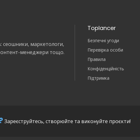
Toplancer
Безпечні угоди
в: сеошники, маркетологи,
Перевірка особи
 контент-менеджери тощо.
Правила
Конфіденційність
Підтримка
?
Зареєструйтесь, створюйте та виконуйте проєкти!