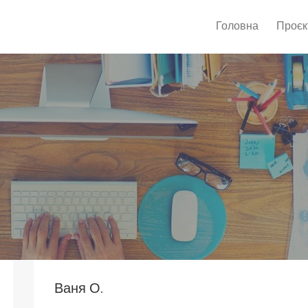
Головна
Проєк
Ваня О.