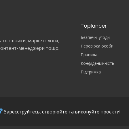
Toplancer
Безпечні угоди
в: сеошники, маркетологи,
Перевірка особи
 контент-менеджери тощо.
Правила
Конфіденційність
Підтримка
?
Зареєструйтесь, створюйте та виконуйте проєкти!