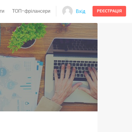
ти
ТОП-фрілансери
Вхід
РЕЄСТРАЦІЯ