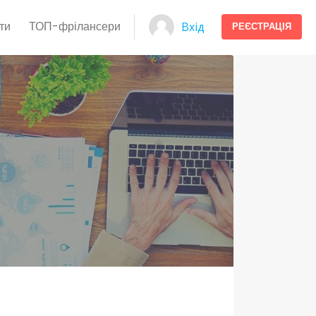
ти
ТОП-фрілансери
Вхід
РЕЄСТРАЦІЯ