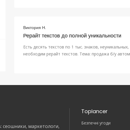
Виктория Н.
Рерайт текстов до полной уникальности
Есть десять текстов по 1 тыс. знаков, неуникальных,
необходим рерайт текстов. Тема: продажа б/у авто
Toplancer
Безпечні угоди
в: сеошники, маркетологи,