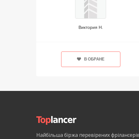
Виктория Н.
В ОБРАНЕ
Найбільша біржа перевірених фрілансері